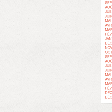
SEP
AOÛ
JUI
JUI
MAI
AVR
MAR
FÉV
JAN
DÉC
NOV
OCT
SEP
AOÛ
JUI
JUI
MAI
AVR
MAR
FÉV
DÉC
DÉC