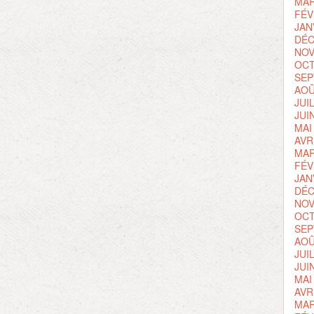
MAR
FÉV
JAN
DÉC
NOV
OCT
SEP
AOÛ
JUI
JUI
MAI
AVR
MAR
FÉV
JAN
DÉC
NOV
OCT
SEP
AOÛ
JUI
JUI
MAI
AVR
MAR