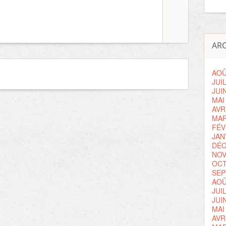
ARC
AOÛ
JUI
JUI
MAI
AVR
MAR
FÉV
JAN
DÉC
NOV
OCT
SEP
AOÛ
JUI
JUI
MAI
AVR