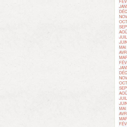
FÉV
JAN
DÉC
NOV
OCT
SEP
AOÛ
JUI
JUI
MAI
AVR
MAR
FÉV
JAN
DÉC
NOV
OCT
SEP
AOÛ
JUI
JUI
MAI
AVR
MAR
FÉV