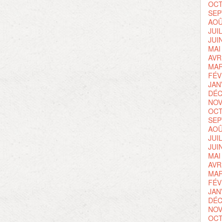
OCT
SEP
AOÛ
JUI
JUI
MAI
AVR
MAR
FÉV
JAN
DÉC
NOV
OCT
SEP
AOÛ
JUI
JUI
MAI
AVR
MAR
FÉV
JAN
DÉC
NOV
OCT