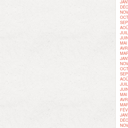
JAN
DÉC
NOV
OCT
SEP
AOÛ
JUI
JUI
MAI
AVR
MAR
JAN
NOV
OCT
SEP
AOÛ
JUI
JUI
MAI
AVR
MAR
FÉV
JAN
DÉC
NOV