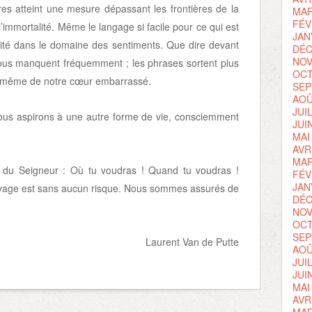
s atteint une mesure dépassant les frontières de la
MAR
FÉV
l’immortalité. Même le langage si facile pour ce qui est
JAN
mité dans le domaine des sentiments. Que dire devant
DÉC
NOV
nous manquent fréquemment ; les phrases sortent plus
OCT
, même de notre cœur embarrassé.
SEP
AOÛ
JUI
ous aspirons à une autre forme de vie, consciemment
JUI
MAI
AVR
MAR
l du Seigneur : Où tu voudras ! Quand tu voudras !
FÉV
JAN
oyage est sans aucun risque. Nous sommes assurés de
DÉC
NOV
OCT
SEP
Laurent Van de Putte
AOÛ
JUI
JUI
MAI
AVR