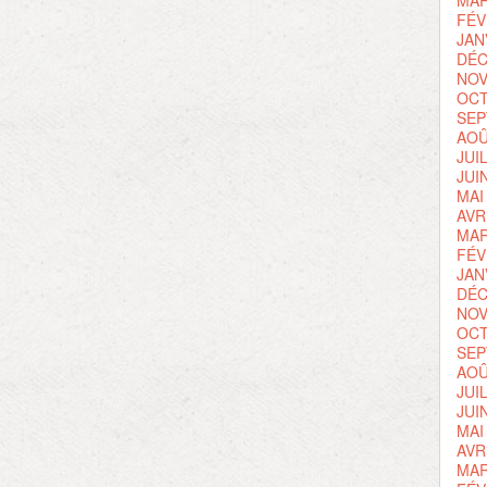
MAR
FÉV
JAN
DÉC
NOV
OCT
SEP
AOÛ
JUI
JUI
MAI
AVR
MAR
FÉV
JAN
DÉC
NOV
OCT
SEP
AOÛ
JUI
JUI
MAI
AVR
MAR