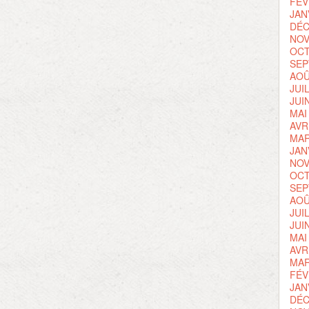
FÉV
JAN
DÉC
NOV
OCT
SEP
AOÛ
JUI
JUI
MAI
AVR
MAR
JAN
NOV
OCT
SEP
AOÛ
JUI
JUI
MAI
AVR
MAR
FÉV
JAN
DÉC