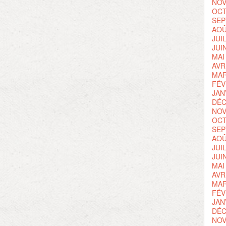
NOV
OCT
SEP
AOÛ
JUI
JUI
MAI
AVR
MAR
FÉV
JAN
DÉC
NOV
OCT
SEP
AOÛ
JUI
JUI
MAI
AVR
MAR
FÉV
JAN
DÉC
NOV