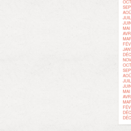
OCT
SEP
AOÛ
JUI
JUI
MAI
AVR
MAR
FÉV
JAN
DÉC
NOV
OCT
SEP
AOÛ
JUI
JUI
MAI
AVR
MAR
FÉV
DÉC
DÉC