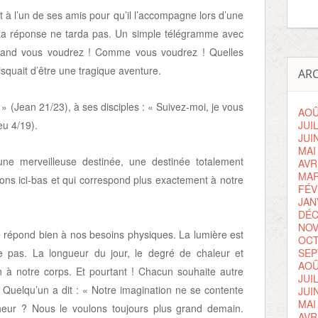
t à l’un de ses amis pour qu’il l’accompagne lors d’une
La réponse ne tarda pas. Un simple télégramme avec
uand vous voudrez ! Comme vous voudrez ! Quelles
isquait d’être une tragique aventure.
ARC
i » (Jean 21/23), à ses disciples : « Suivez-moi, je vous
AOÛ
eu 4/19).
JUI
JUI
MAI
ne merveilleuse destinée, une destinée totalement
AVR
MAR
ons ici-bas et qui correspond plus exactement à notre
FÉV
JAN
DÉC
NOV
répond bien à nos besoins physiques. La lumière est
OCT
le pas. La longueur du jour, le degré de chaleur et
SEP
AOÛ
n à notre corps. Et pourtant ! Chacun souhaite autre
JUI
! Quelqu’un a dit : « Notre imagination ne se contente
JUI
MAI
nheur ? Nous le voulons toujours plus grand demain.
AVR