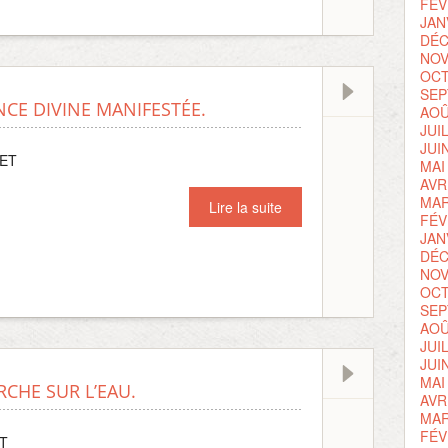
FÉV
JAN
DÉC
NOV
OCT
SEP
NCE DIVINE MANIFESTÉE.
AOÛ
JUI
JUI
LET
MAI
AVR
MAR
Lire la suite
FÉV
JAN
DÉC
NOV
OCT
SEP
AOÛ
JUI
JUI
MAI
RCHE SUR L’EAU.
AVR
MAR
FÉV
ET