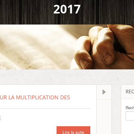
2017
RE
UR LA MULTIPLICATION DES
Rech
É
Lire la suite