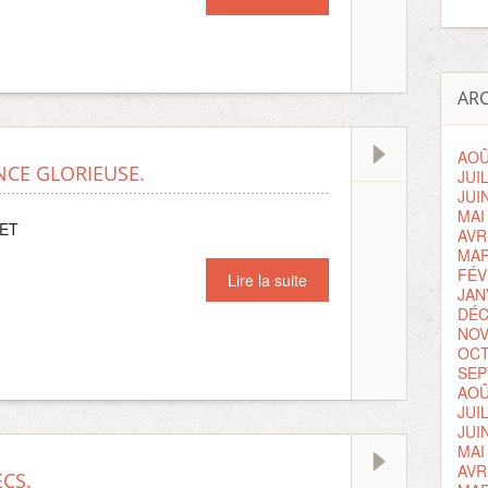
ARC
AOÛ
NCE GLORIEUSE.
JUI
JUI
MAI
LET
AVR
MAR
FÉV
Lire la suite
JAN
DÉC
NOV
OCT
SEP
AOÛ
JUI
JUI
MAI
AVR
CS.