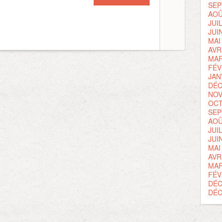
SEP
AOÛ
JUI
JUI
MAI
AVR
MAR
FÉV
JAN
DÉC
NOV
OCT
SEP
AOÛ
JUI
JUI
MAI
AVR
MAR
FÉV
DÉC
DÉC