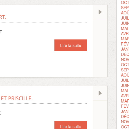
OCT
SEP
AOÛ
RT.
JUI
JUI
MAI
ET
AVR
MAR
FÉV
Lire la suite
JAN
DÉC
NOV
OCT
SEP
AOÛ
JUI
JUI
MAI
AVR
ET PRISCILLE.
MAR
FÉV
JAN
É
DÉC
NOV
Lire la suite
OCT