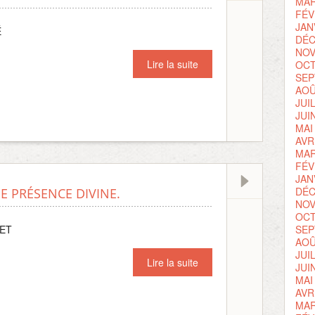
MAR
FÉV
JAN
É
DÉC
NOV
Lire la suite
OCT
SEP
AOÛ
JUI
JUI
MAI
AVR
MAR
FÉV
JAN
DÉC
E PRÉSENCE DIVINE.
NOV
OCT
LET
SEP
AOÛ
JUI
Lire la suite
JUI
MAI
AVR
MAR