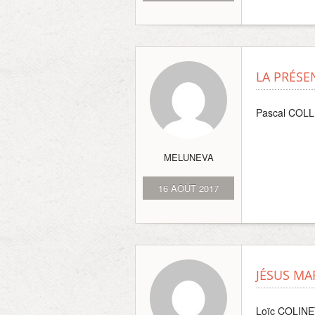
LA PRÉSE
Pascal COL
MELUNEVA
16 AOÛT 2017
JÉSUS MA
Loïc COLIN