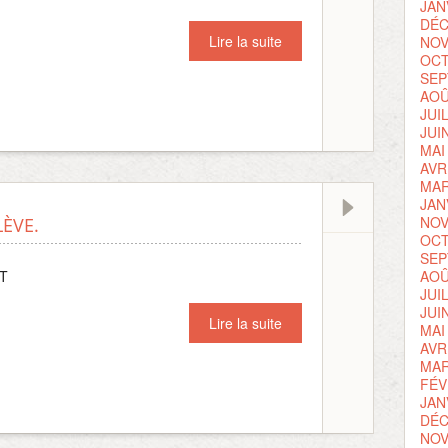
JAN
DÉC
Lire la suite
NOV
OCT
SEP
AOÛ
JUI
JUI
MAI
AVR
MAR
JAN
NOV
LÈVE.
OCT
SEP
ET
AOÛ
JUI
JUI
Lire la suite
MAI
AVR
MAR
FÉV
JAN
DÉC
NOV