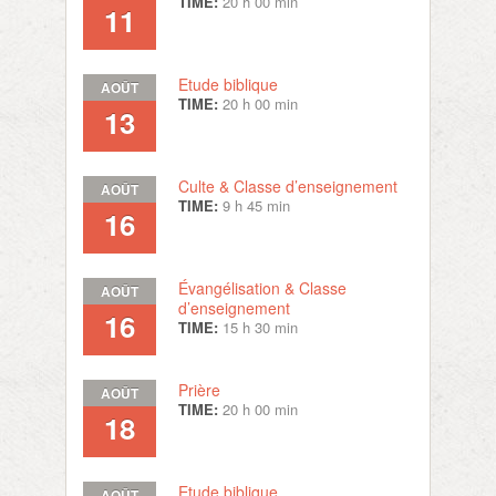
TIME:
20 h 00 min
11
Etude biblique
AOÛT
TIME:
20 h 00 min
13
Culte & Classe d’enseignement
AOÛT
TIME:
9 h 45 min
16
Évangélisation & Classe
AOÛT
d’enseignement
16
TIME:
15 h 30 min
Prière
AOÛT
TIME:
20 h 00 min
18
Etude biblique
AOÛT