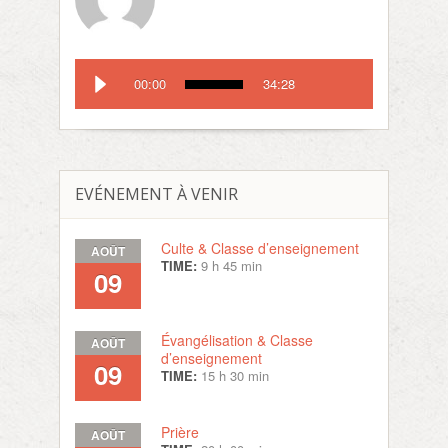
00:00
34:28
EVÉNEMENT À VENIR
Culte & Classe d’enseignement
AOÛT
TIME:
9 h 45 min
09
Évangélisation & Classe
AOÛT
d’enseignement
09
TIME:
15 h 30 min
Prière
AOÛT