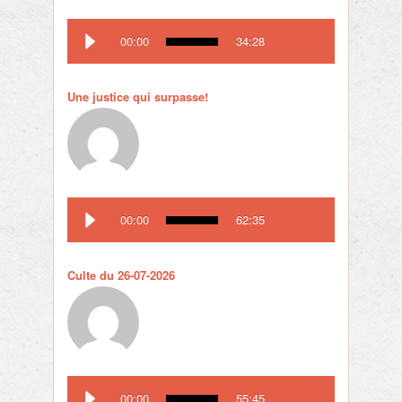
00:00
34:28
Une justice qui surpasse!
00:00
62:35
Culte du 26-07-2026
00:00
55:45