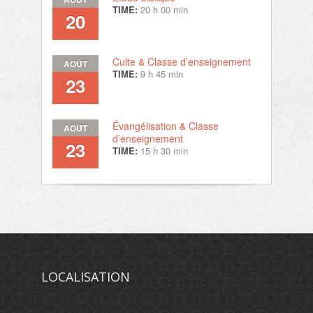
TIME:
20 h 00 min
20
Culte & Classe d’enseignement
AOÛT
TIME:
9 h 45 min
23
Évangélisation & Classe
AOÛT
d’enseignement
23
TIME:
15 h 30 min
LOCALISATION