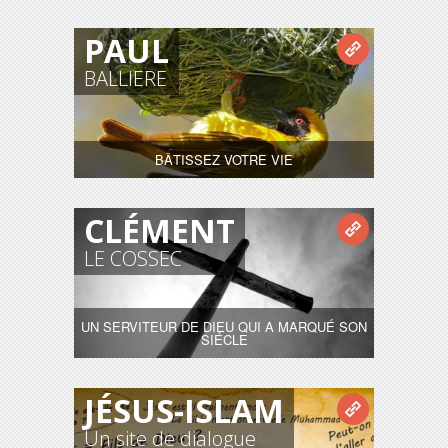
PAUL
BALLIERE
BÂTISSEZ VOTRE VIE
CLÉMENT
LE COSSEC
UN SERVITEUR DE DIEU QUI A MARQUÉ SON
SIÉCLE
JÉSUS-ISLAM
Un site de dialogue